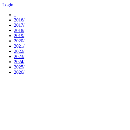
Login
..
2016/
2017/
2018/
2019/
2020/
2021/
2022/
2023/
2024/
2025/
2026/